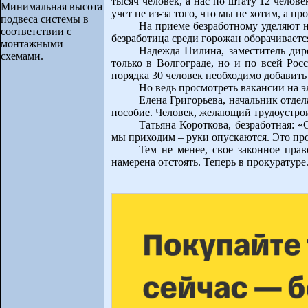
тысяч человек, а нас по штату 12 челове
Минимальная высота
учет не из-за того, что мы не хотим, а п
подвеса системы в
На приеме безработному уделяют не
соответствии с
безработица среди горожан оборачиваетс
монтажными
Надежда Пилина, заместитель дир
схемами.
только в Волгограде, но и по всей Ро
порядка 30 человек необходимо добавить
Но ведь просмотреть вакансии на э
Елена Григорьева, начальник отдел
пособие. Человек, желающий трудоустроит
Татьяна Короткова, безработная: 
мы приходим – руки опускаются. Это пр
Тем не менее, свое законное пра
намерена отстоять. Теперь в прокуратуре