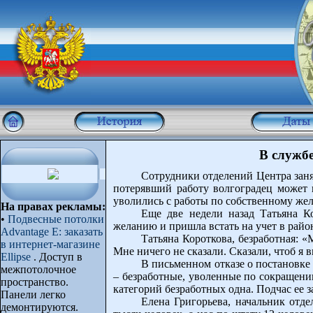
В служб
Сотрудники отделений Центра заня
потерявший работу волгоградец может в
уволились с работы по собственному же
На правах рекламы:
Еще две недели назад Татьяна К
•
Подвесные потолки
желанию и пришла встать на учет в рай
Advantage E: заказать
Татьяна Короткова, безработная: «
в интернет-магазине
Мне ничего не сказали. Сказали, чтоб я 
Ellipse
. Доступ в
В письменном отказе о постановке 
межпотолочное
– безработные, уволенные по сокращению
пространство.
категорий безработных одна. Подчас ее з
Панели легко
Елена Григорьева, начальник отд
демонтируются.