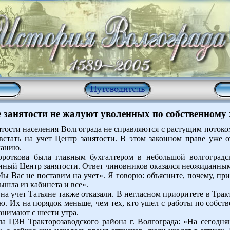
е занятости не жалуют уволенных по собственному
тости населения Волгограда не справляются с растущим потоком
стать на учет Центр занятости. В этом законном праве уже 
ланию.
ороткова была главным бухгалтером в небольшой волгоградс
онный Центр занятости. Ответ чиновников оказался неожиданны
Мы Вас не поставим на учет». Я говорю: объясните, почему, при
вышла из кабинета и все».
на учет Татьяне также отказали. В негласном приоритете в Тра
. Их на порядок меньше, чем тех, кто ушел с работы по собст
анимают с шести утра.
ела ЦЗН Тракторозаводского района г. Волгограда: «На сегод