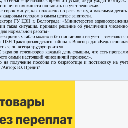
к, а сейчас еще началось время отпусков, люди уходят в отпуск
росто нет возможности поставить на учет человека».
 сорок минут, как положено по регламенту, а максимум десять.
я кадровым голодом в самом центре занятости.
ектора ГУ ЦЗН г. Волгограда: «Министерство здравоохранения
ссии такая ситуация, приняли решение об увеличении численн
 для нормальной работы».
лектронных табло можно и без постановки на учет – замечают с
а ЦЗН Тракторозаводского района г. Волгограда: «Ведь основная 
ься, он всегда трудоустроится».
«С экранов телевизоров каждый день слышим, что есть программ
осто самый настоящий чиновничий произвол».
во на получение пособия по безработице и постановку на уче
. /Автор: Ю. Предит/