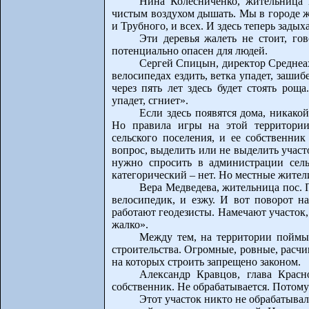
Нина Колесниченко, жительница 
чистым воздухом дышать. Мы в городе жи
и Трубного, и всех. И здесь теперь задых
Эти деревья жалеть не стоит, го
потенциально опасен для людей.
Сергей Спицын, директор Среднеахт
велосипедах ездить, ветка упадет, зашиб
через пять лет здесь будет стоять рощ
упадет, сгниет».
Если здесь появятся дома, никако
Но правила игры на этой территории
сельского поселения, и ее собственни
вопрос, выделить или не выделить участ
нужно спросить в администрации сель
категорический – нет. Но местные жители
Вера Медведева, жительница пос.
велосипедик, и езжу. И вот поворот н
работают геодезисты. Намечают участок, 
жалко».
Между тем, на территории поймы 
строительства. Огромные, ровные, расчи
на которых строить запрещено законом.
Александр Кравцов, глава Красно
собственник. Не обрабатывается. Потому ч
Этот участок никто не обрабатыва