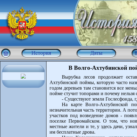
В Волго-Ахтубинской пой
Вырубка лесов продолжает оста
Ахтубинской поймы, которую часто наз
годом деревьев там становится все меньш
пойме стучит топорами и почему нельзя 
- Существуют земли Гослесфонда, 
На карте Волго-Ахтубинской п
незначительная часть территории. А пот
участков под возведение домов - появл
поселке Первомайском. О том, что но
местные жители и те, у здесь дачи, узн
им бесплатные дрова.