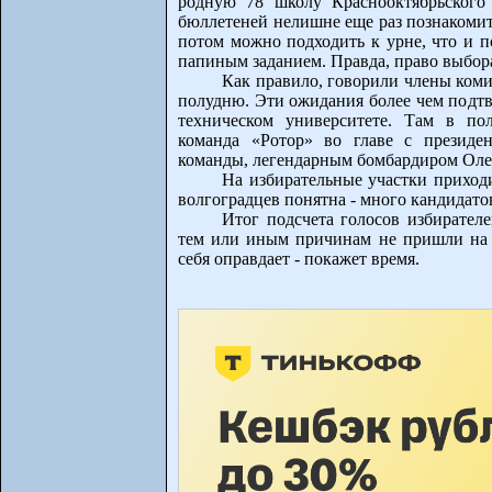
родную 78 школу Краснооктябрьского
бюллетеней нелишне еще раз познакомит
потом можно подходить к урне, что и п
папиным заданием. Правда, право выбора
Как правило, говорили члены коми
полудню. Эти ожидания более чем подтв
техническом университете. Там в пол
команда «Ротор» во главе с презид
команды, легендарным бомбардиром Ол
На избирательные участки приход
волгоградцев понятна - много кандидато
Итог подсчета голосов избирателе
тем или иным причинам не пришли на в
себя оправдает - покажет время.