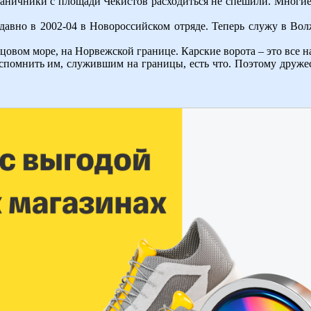
аничники с площади Чекистов расходиться не спешили. Многие
авно в 2002-04 в Новороссийском отряде. Теперь служу в Вол
овом море, на Норвежской границе. Карские ворота – это все н
спомнить им, служившим на границы, есть что. Поэтому друже