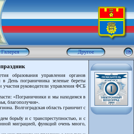
 праздник
етия образования управления органов
и в День пограничника зеленые береты
и участия руководители управления ФСБ
бласти: «Пограничники и мы находимся в
ья, благополучия».
гиона. Волгоградская область граничит с
ем борьбу и с транспреступностью, и с
онной миграцией, функций очень много,