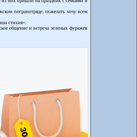
 из них пришли на праздник с семьями и
жском погранотряде, пожелать хочу всем
аша стихия».
ское общение и встреча зеленых фуражек