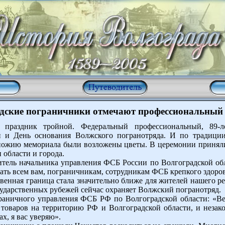
дские пограничники отмечают профессиональный
 праздник тройной. Федеральный профессиональный, 89-л
ти и День основания Волжского погранотряда. И по традици
дножию мемориала были возложены цветы. В церемонии принял
 области и города.
титель начальника управления ФСБ России по Волгоградской о
ать всем вам, пограничникам, сотрудникам ФСБ крепкого здоров
венная граница стала значительно ближе для жителей нашего ре
сударственных рубежей сейчас охраняет Волжский погранотряд.
раничного управления ФСБ РФ по Волгоградской области: «Вед
 товаров на территорию РФ и Волгоградской области, и незак
х, я вас уверяю».