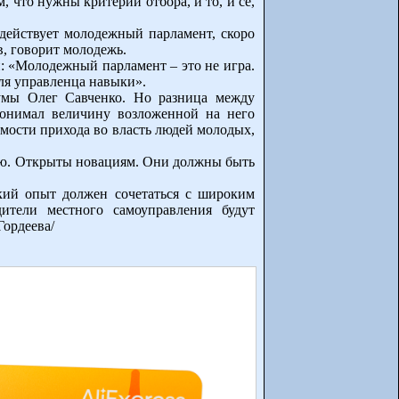
 что нужны критерии отбора, и то, и се,
действует молодежный парламент, скоро
в, говорит молодежь.
: «Молодежный парламент – это не игра.
ля управленца навыки».
думы Олег Савченко. Но разница между
понимал величину возложенной на него
димости прихода во власть людей молодых,
ию. Открыты новациям. Они должны быть
кий опыт должен сочетаться с широким
ители местного самоуправления будут
Гордеева/