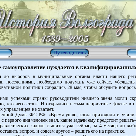
е самоуправление нуждается в квалифицированных
ся до выборов в муниципальные органы власти нашего рег
 поселениями, необходимо подумать уже сейчас, убеждены
рвативной политики собрались 28 мая, чтобы обсудить вопрос
щими успехами страны руководители низшего звена могли скр
о, кто чего стоит. И открылись весьма неприятные факты: в с
 управленцев не хватает.
твенной Думы ФС РФ: «Время ушло, когда приходили и учили
 с первого дня человек знал, какие задачи ему предстоит решать»
равленческих кадров ставится уже сейчас, за 4 месяца до вы
оставить вопрос, и совсем другое – решить его на практике.