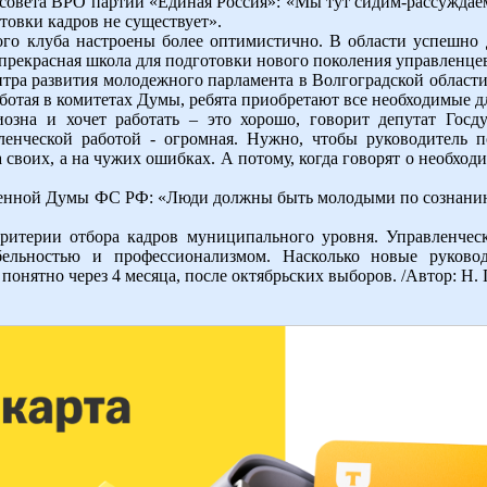
совета ВРО партии «Единая Россия»: «Мы тут сидим-рассуждаем,
товки кадров не существует».
го клуба настроены более оптимистично. В области успешно 
о прекрасная школа для подготовки нового поколения управленце
тра развития молодежного парламента в Волгоградской области
ботая в комитетах Думы, ребята приобретают все необходимые д
иозна и хочет работать – это хорошо, говорит депутат Гос
вленческой работой - огромная. Нужно, чтобы руководитель 
а своих, а на чужих ошибках. А потому, когда говорят о необхо
твенной Думы ФС РФ: «Люди должны быть молодыми по сознан
критерии отбора кадров муниципального уровня. Управленчес
бельностью и профессионализмом. Насколько новые руковод
 понятно через 4 месяца, после октябрьских выборов. /Автор: Н. 