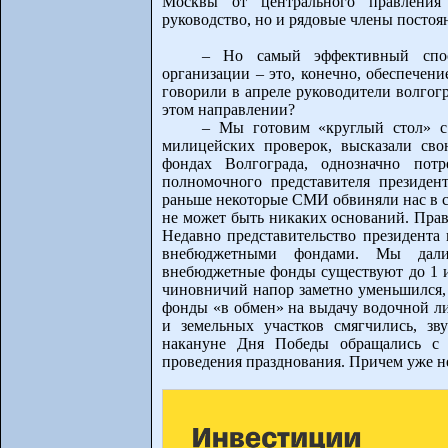
Москвы от центрального правления
руководство, но и рядовые члены постоя
– Но самый эффективный спос
организации – это, конечно, обеспечен
говорили в апреле руководители волго
этом направлении?
– Мы готовим «круглый стол» с
милицейских проверок, высказали св
фондах Волгограда, однозначно потр
полномочного представителя президе
раньше некоторые СМИ обвиняли нас в с
не может быть никаких оснований. Правд
Недавно представительство президент
внебюджетными фондами. Мы дали 
внебюджетные фонды существуют до 1 ию
чиновничий напор заметно уменьшился,
фонды «в обмен» на выдачу водочной л
и земельных участков смягчились, зв
накануне Дня Победы обращались с 
проведения празднования. Причем уже н