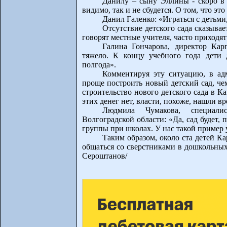
Данилу – сыну Эллины - скоро в 
видимо, так и не сбудется. О том, что это
Данил Галенко: «Играться с детьми,
Отсутствие детского сада сказывае
говорят местные учителя, часто приходят
Галина Гончарова, директор Кар
тяжело. К концу учебного года дети 
полгода».
Комментируя эту ситуацию, в ад
проще построить новый детский сад, че
строительство нового детского сада в К
этих денег нет, власти, похоже, нашли 
Людмила Чумакова, специали
Волгоградской области: «Да, сад будет, 
группы при школах. У нас такой пример у
Таким образом, около ста детей Ка
общаться со сверстниками в дошкольных
Сероштанов/