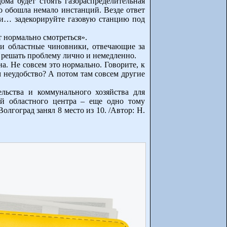
ома будет стоять газораспределительная
ко обошла немало инстанций. Везде ответ
ли… задекорируйте газовую станцию под
т нормально смотреться».
 и областные чиновники, отвечающие за
 решать проблему лично и немедленно.
а. Не совсем это нормально. Говорите, к
 неудобство? А потом там совсем другие
льства и коммунального хозяйства для
ей областного центра – еще одно тому
лгоград занял 8 место из 10. /Автор: Н.