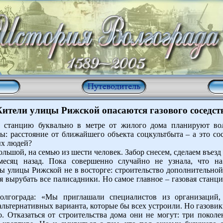
ители улицы Рижской опасаются газового соседст
ю станцию буквально в метре от жилого дома планируют вол
: расстояние от ближайшего объекта соцкультбыта – а это сос
ых людей?
большой, на семью из шести человек. Забор снесем, сделаем въез
есяц назад. Пока совершенно случайно не узнала, что н
 улицы Рижской не в восторге: строительство дополнительной 
я вырубать все палисадники. Но самое главное – газовая станц
олгограда: «Мы приглашали специалистов из организаций,
льтернативных варианта, которые бы всех устроили. Но газовики
. Отказаться от строительства дома они не могут: три поколе