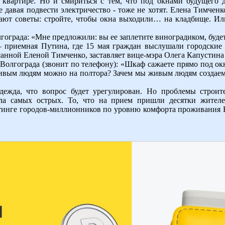
 квартире. Но и смириться с тем, что под окнами будущего д
е давая подвести электричество - тоже не хотят. Елена Тимчен
дают советы: стройте, чтобы окна выходили… на кладбище. И
гограда: «Мне предложили: вы ее заплетите виноградиком, буде
– приемная Путина, где 15 мая граждан выслушали городские
санной Еленой Тимченко, заставляет вице-мэра Олега Капустина
Волгограда (звонит по телефону): «Шкаф сажаете прямо под окн
живым людям можно на полтора? Зачем мы живым людям создаем
ежда, что вопрос будет урегулирован. Но проблемы строите
ла самых острых. То, что на прием пришли десятки жител
ейтинге городов-миллионников по уровню комфорта проживания Во