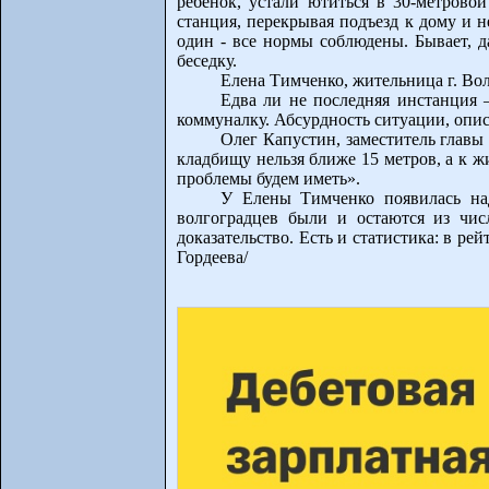
ребенок, устали ютиться в 30-метровой
станция, перекрывая подъезд к дому и н
один - все нормы соблюдены. Бывает, 
беседку.
Елена Тимченко, жительница г. Вол
Едва ли не последняя инстанция 
коммуналку. Абсурдность ситуации, опи
Олег Капустин, заместитель главы 
кладбищу нельзя ближе 15 метров, а к 
проблемы будем иметь».
У Елены Тимченко появилась над
волгоградцев были и остаются из чис
доказательство. Есть и статистика: в р
Гордеева/