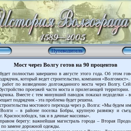
Мост через Волгу готов на 90 процентов
будет полностью завершено в августе этого года. Об этом гов
одрядчик, который ведет строительство, компания «Волгомост».
е работ по возведению долгожданного моста через Волгу. Сей
 обустройство проезжей части моста и прилегающей территории.
ядчика. Вместе с тем минувший паводок показал недоделки - 
ещает подрядчик - эта проблема будет решена.
троительства мостового перехода через р. Волга: «Мы будем им
 Волги – в районе поселка Бобры, крупную развязку и съе
 г. Краснослободск, так и в дачные массивы».
правом берегу: важнейшая магистраль города – Вторая Продол
ы по замене дорожной одежды.