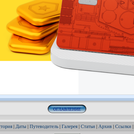
тория
|
Даты
|
Путеводитель
|
Галерея
|
Статьи
|
Архив
|
Ссылки