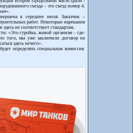
трукции Второй Продольной магистрали -
рудованного съезда – это съезд номер 4.
ван».
вершена к середине июля. Заказчик –
троительных работ. Некоторые нарекания
 здесь не соответствует стандартам.
и: «Это стройка, живой организм – где-
ало того, мы уже заключили договор на
аться здесь нечего».
удет определять специальная комиссия.