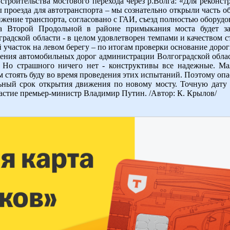
строительства мостового перехода через р.Волга: «Для реконс
проезда для автотранспорта – мы сознательно открыли часть обо
жение транспорта, согласовано с ГАИ, съезд полностью оборудо
ка Второй Продольной в районе примыкания моста будет за
радской области - в целом удовлетворен темпами и качеством с
участок на левом берегу – по итогам проверки основание дороги
ения автомобильных дорог администрации Волгоградской област
ь. Но страшного ничего нет - конструктивы все надежные. М
ом стоять буду во время проведения этих испытаний. Поэтому опас
ьный срок открытия движения по новому мосту. Точную дату б
частие премьер-министр Владимир Путин. /Автор: К. Крылов/