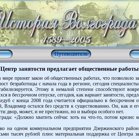
Центр занятости предлагает общественные работы
 мире принят закон об общественных работах, что позволило за
ост безработицы с начала года в регионе, сегодня специалист
табилизируется. Этому в немалой степени способствуют вов
хся в бессрочном отпуске, сегодня, как вариант занятости, пре
дуб с конца 2008 года считается официально в бессрочном от
й, Владимир остался без средств к существованию. Он, как и е
ти двор, может, и не престижно, но и выбора особого нет.
рада: «Должно хватить сейчас хоть на что-то, потом кризис 
ко на одном коммунальном предприятии Дзержинского района
сьми тысяч рублей плюс материальная поддержка от Центра з