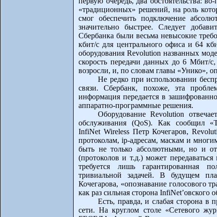
первую очередь, два обстоятельства: во
«традиционных» решений, на роль кото
смог обеспечить подключение абсолют
значительно быстрее. Следует добави
Сбербанка были весьма невысокие требо
кбит/с для центрального офиса и 64 кб
оборудования Revolution названных мод
скорость передачи данных до 6 Мбит/с,
возросли, и, по словам главы «Унико», о
Не редко при использовании бесп
связи. Сбербанк, похоже, эта пробл
информация передается в зашифрованном
аппаратно-программные решения.
Оборудование Revolution отвечае
обслуживания (QoS). Как сообщил «Т
InfiNet Wireless Петр Кочегаров, Revol
протоколам, ip-адресам, маскам и мног
быть не только абсолютными, но и от
(протоколов и т.д.) может передаватьс
требуется лишь гарантированная пол
тривиальной задачей. В будущем пла
Кочегарова, «опознавание голосового тр
как раз сильная сторона InfiNet’овского 
Есть, правда, и слабая сторона в
сети. На круглом столе «Сетевого жу