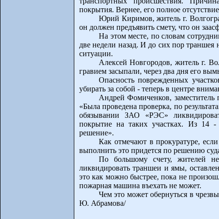
транспортных происшествия. Причина
покрытия. Вернее, его полное отсутствие
Юрий Киримов, житель г. Волгогра
он должен предъявить смету, что он заасф
На этом месте, по словам сотрудн
две недели назад. И до сих пор траншея 
ситуации.
Алексей Новгородов, житель г. Во
гравием засыпали, через два дня его вым
Опасность поврежденных участко
убирать за собой - теперь в центре вним
Андрей Фомиченков, заместитель п
«Была проведена проверка, по результат
обязывании ЗАО «РЭС» ликвидировать
покрытие на таких участках. Из 14 -
решение».
Как отмечают в прокуратуре, если
выполнить это придется по решению суда
По большому счету, жителей не
ликвидировать траншеи и ямы, оставлен
это как можно быстрее, пока не произош
пожарная машина въехать не может.
Чем это может обернуться в чрезвы
Ю. Абрамова/