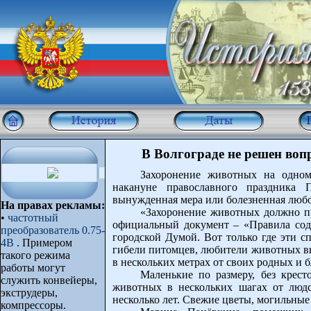
В Волгограде не решен во
Захоронение животных на одном
накануне православного праздника 
вынужденная мера или болезненная люб
На правах рекламы:
«Захоронение животных должно пр
•
частотный
официальный документ – «Правила сод
преобразователь 0.75-
городской Думой. Вот только где эти с
4B
. Примером
гибели питомцев, любители животных вы
такого режима
в нескольких метрах от своих родных и б
работы могут
Маленькие по размеру, без крес
служить конвейеры,
животных в нескольких шагах от людс
экструдеры,
несколько лет. Свежие цветы, могильные 
компрессоры.