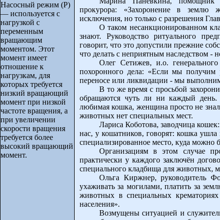
Марина Панёвкина, помощник В
Насосный режим (P)
прокурора: «Захоронение в землю ж
— используется с
исключения, но только с разрешения Гла
нагрузкой с
О таком несанкционированном кла
переменным
знают. Руководство ритуального пред
вращающим
говорит, что это допустили прежние соб
моментом. Этот
что делать с неприятным наследством - н
момент имеет
Олег Сетижев, и.о. генеральног
отношение к
похоронного дела: «Если мы получим р
нагрузкам, для
переносе или ликвидации - мы выполним
которых требуется
В то же время с просьбой захоро
низкий вращающий
обращаются чуть ли ни каждый день. 
момент при низкой
любимая кошка, женщина просто не знала 
частоте вращения, а
животных нет специальных мест.
при увеличении
Лариса Коботова, заводчица кошек: 
скорости вращения
нас, у кошатников, говорят: кошка ушла
требуется более
специализированное место, куда можно 
высокий вращающий
Организациям в этом случае пр
момент.
практически у каждого заключён догово
специального кладбища для животных, мн
Ольга Киржнер, руководитель Ф
ухаживать за могилами, платить за зем
животных в специальных крематориях
населения».
Возмущены ситуацией и служител