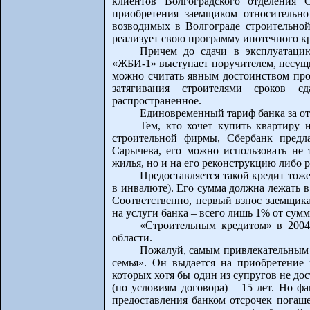
клиентов Волгоградского отделения 
приобретения заемщиком относительно
возводимых в Волгограде строительно
реализует свою программу ипотечного к
Причем до сдачи в эксплуатацию
«ЖБИ-1» выступает поручителем, несущи
можно считать явным достоинством прод
затягивания строителями сроков 
распространенное.
Единовременный тариф банка за от
Тем, кто хочет купить квартиру 
строительной фирмы, Сбербанк предл
Сарычева, его можно использовать не т
жилья, но и на его реконструкцию либо р
Предоставляется такой кредит тож
в инвалюте). Его сумма должна лежать 
Соответственно, первый взнос заемщик
на услуги банка – всего лишь 1% от сумм
«Строительным кредитом» в 2004
области.
Пожалуй, самым привлекательным 
семья». Он выдается на приобретение 
которых хотя бы один из супругов не до
(по условиям договора) – 15 лет. Но ф
предоставления банком отсрочек погаш