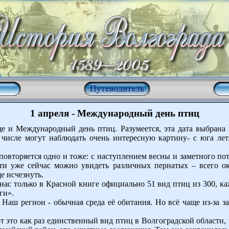
1 апреля - Международный день птиц
ще и Международный день птиц. Разумеется, эта дата выбрана
 числе могут наблюдать очень интересную картину- с юга ле
 повторяется одно и тоже: с наступлением весны и заметного п
ти уже сейчас можно увидеть различных пернатых – всего ок
е исчезнуть.
нас только в Красной книге официально 51 вид птиц из 300, ка
ги».
 Наш регион - обычная среда её обитания. Но всё чаще из-за з
 это как раз единственный вид птиц в Волгоградской области, 