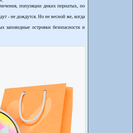
».
еличения, популяции диких пернатых, по
ут - не дождутся. Но не весной же, когда
тых заповедные островки безопасности и