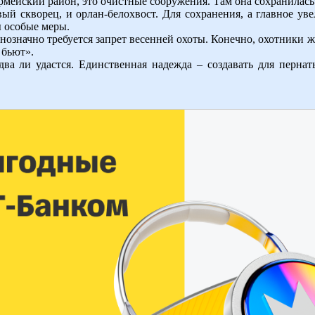
армейский район, это очистные сооружения. Там она сохранилась
вый скворец, и орлан-белохвост. Для сохранения, а главное ув
 особые меры.
означно требуется запрет весенней охоты. Конечно, охотники жд
 бьют».
два ли удастся. Единственная надежда – создавать для перна