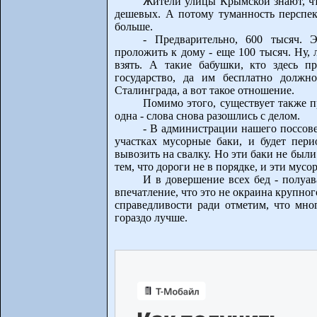
Жители улицы Крымской знают, что
дешевых. А потому туманность перспек
больше.
- Предварительно, 600 тысяч. 
проложить к дому - еще 100 тысяч. Ну, л
взять. А такие бабушки, кто здесь п
государство, да им бесплатно должн
Сталинграда, а вот такое отношение.
Помимо этого, существует также 
одна - слова снова разошлись с делом.
- В администрации нашего поссове
участках мусорные баки, и будет пер
вывозить на свалку. Но эти баки не был
тем, что дороги не в порядке, и эти мус
И в довершение всех бед - полуав
впечатление, что это не окраина крупног
справедливости ради отметим, что мно
гораздо лучше.