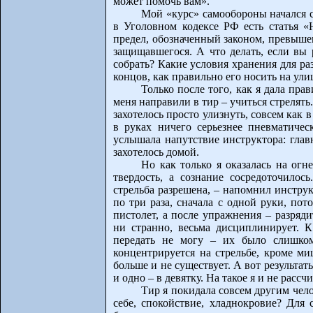
может помочь вам».
Мой «курс» самообороны начался с 
в Уголовном кодексе РФ есть статья «
предел, обозначенный законом, превыше
защищавшегося. А что делать, если вы
собрать? Какие условия хранения для р
концов, как правильно его носить на ули
Только после того, как я дала пра
меня направили в тир – учиться стрелят
захотелось просто улизнуть, совсем как в
в руках ничего серьезнее пневматичес
услышала напутствие инструктора: главн
захотелось домой.
Но как только я оказалась на ог
твердость, а сознание сосредоточилось
стрельба разрешена, – напомнил инструк
по три раза, сначала с одной руки, по
пистолет, а после упражнения – разряди
ни странно, весьма дисциплинирует. 
передать не могу – их было слишком
концентрируется на стрельбе, кроме м
больше и не существует. А вот результат
и одно – в девятку. На такое я и не рассч
Тир я покидала совсем другим чело
себе, спокойствие, хладнокровие? Для