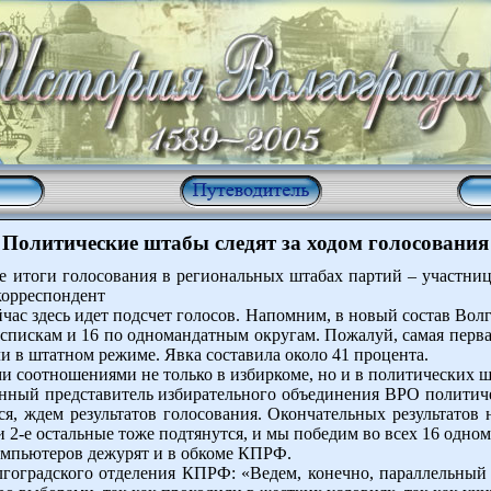
Политические штабы следят за ходом голосования
е итоги голосования в региональных штабах партий – участни
корреспондент
час здесь идет подсчет голосов. Напомним, в новый состав Во
спискам и 16 по одномандатным округам. Пожалуй, самая перва
и в штатном режиме. Явка составила около 41 процента.
и соотношениями не только в избиркоме, но и в политических ш
ный представитель избирательного объединения ВРО политиче
я, ждем результатов голосования. Окончательных результатов
2-е остальные тоже подтянутся, и мы победим во всех 16 одно
омпьютеров дежурят и в обкоме КПРФ.
лгоградского отделения КПРФ: «Ведем, конечно, параллельный 