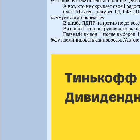
участков. КПРФ не считает данное дейст
А вот, кто не скрывает своей радо
Олег Михеев, депутат ГД РФ: «Но
коммунистами боремся».
В штабе ЛДПР напротив не до весел
Виталий Потапов, руководитель об
Главный вывод – после выборов 1
будут доминировать единороссы. /Автор: