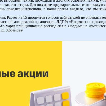
во выборами, так как проходили в жестких условиях, так как у
сти, так это эссеры. Для них даже предварительные итоги кажут
чь походит интенсивно, в наши планы входило, что мы займ
ья. Расчет на 15 процентов голосов избирателей не оправдывает
ластной молодежной организации ЛДПР: «Напряженно проходит 
-го марта принципиально расклад сил в Облдуме не изменится
 Ю. Абрамова/