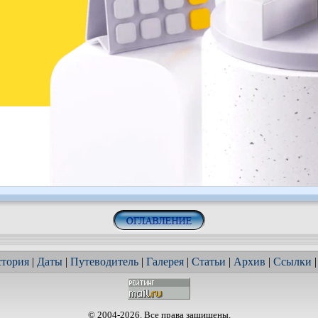
тория
|
Даты
|
Путеводитель
|
Галерея
|
Статьи
|
Архив
|
Ссылки
© 2004-2026. Все права защищены.