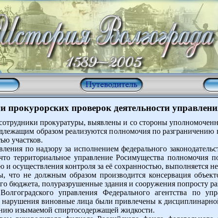
и прокурорских проверок деятельности управлен
и сотрудники прокуратуры, выявлены и со стороны уполномоченн
длежащим образом реализуются полномочия по разграничению 
ью участков.
вления по надзору за исполнением федерального законодательс
 что территориальное управление Росимущества полномочия п
ю и осуществления контроля за её сохранностью, выполняется 
, что не должным образом производится консервация объекто
ого бюджета, полуразрушенные здания и сооружения попросту р
 Волгоградского управления Федерального агентства по у
е нарушения виновные лица были привлечены к дисциплинарной
жению изымаемой спиртосодержащей жидкости.