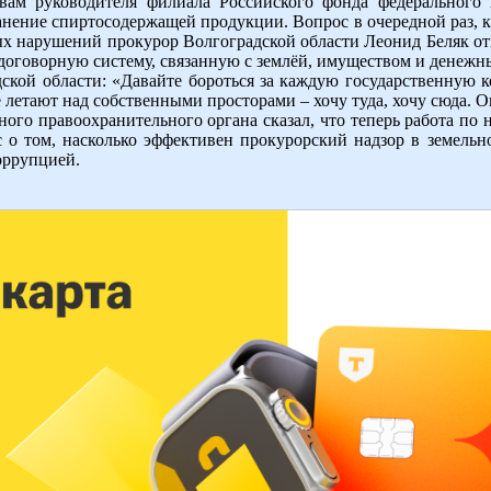
овам руководителя филиала Российского фонда федерального 
нение спиртосодержащей продукции. Вопрос в очередной раз, ка
ых нарушений прокурор Волгоградской области Леонид Беляк от
 договорную систему, связанную с землёй, имуществом и денежн
ской области: «Давайте бороться за каждую государственную к
 летают над собственными просторами – хочу туда, хочу сюда. О
ного правоохранительного органа сказал, что теперь работа по 
с о том, насколько эффективен прокурорский надзор в земель
оррупцией.