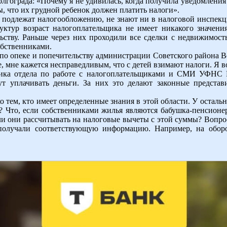
лгограда: «Почему я не удивилась, когда получила уведомления
ы, что их грудной ребенок должен платить налоги».
в подлежат налогообложению, не знают ни в налоговой инспек
уктур возраст налогоплательщика не имеет никакого значени
ьству. Раньше через них проходили все сделки с недвижимост
собственниками.
 по опеке и попечительству администрации Советского района В
е, мне кажется несправедливым, что с детей взимают налоги. Я во
ника отдела по работе с налогоплательщиками и СМИ УФНС Р
т уплачивать деньги. За них это делают законные представ
ко тем, кто имеет определенные знания в этой области. У остал
т? Что, если собственниками жилья являются бабушка-пенсионе
 ли они рассчитывать на налоговые вычеты с этой суммы? Вопро
олучали соответствующую информацию. Например, на оборот