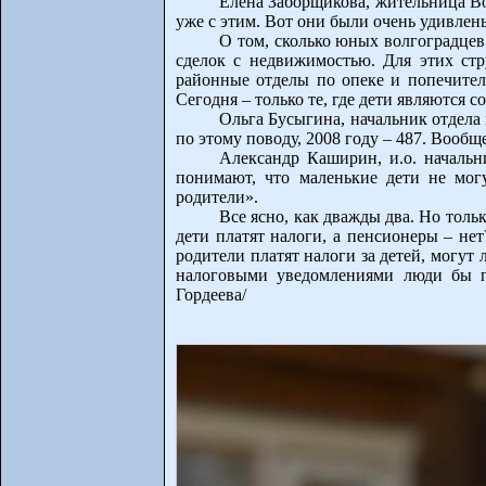
Елена Заборщикова, жительница Во
уже с этим. Вот они были очень удивлен
О том, сколько юных волгоградце
сделок с недвижимостью. Для этих стр
районные отделы по опеке и попечител
Сегодня – только те, где дети являются 
Ольга Бусыгина, начальник отдела
по этому поводу, 2008 году – 487. Вообщ
Александр Каширин, и.о. началь
понимают, что маленькие дети не могу
родители».
Все ясно, как дважды два. Но толь
дети платят налоги, а пенсионеры – не
родители платят налоги за детей, могут
налоговыми уведомлениями люди бы п
Гордеева/