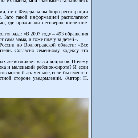
 на их имена, мои знакомые сталкивались
ции, ни в Федеральном бюро регистрации
я. Зато такой информацией располагают
ью, где проживали несовершеннолетние.
олгограда: «В 2007 году – 493 обращения
т сама мама, и тоже плачу за детей».
оссии по Волгоградской области: «Все
ители. Согласно семейному кодексу это
ьных же возникает масса вопросов. Почему
рка и маленький ребенок-сирота? И если
сов могло быть меньше, если бы вместе с
ной стороне уведомлений. /Автор: Н.