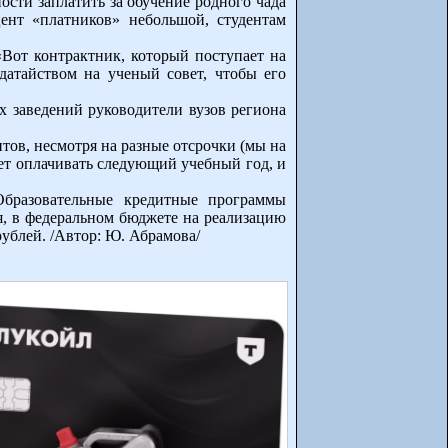
ности заплатить за обучение родного чада
ент «платников» небольшой, студентам
«Вот контрактник, который поступает на
датайством на ученый совет, чтобы его
х заведений руководители вузов региона
ов, несмотря на разные отсрочки (мы на
удет оплачивать следующий учебный год, и
 Образовательные кредитные программы
я, в федеральном бюджете на реализацию
ублей. /Автор: Ю. Абрамова/