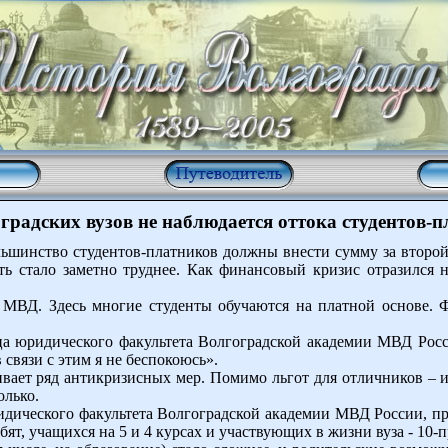
градских вузов не наблюдается оттока студентов-
ольшинство студентов-платников должны внести сумму за второй
ить стало заметно труднее. Как финансовый кризис отразился
МВД. Здесь многие студенты обучаются на платной основе. 
ца юридического факультета Волгоградской академии МВД Росси
в связи с этим я не беспокоюсь».
ивает ряд антикризисных мер. Помимо льгот для отличников – и
олько.
дического факультета Волгоградской академии МВД России, пр
бят, учащихся на 5 и 4 курсах и участвующих в жизни вуза - 10-