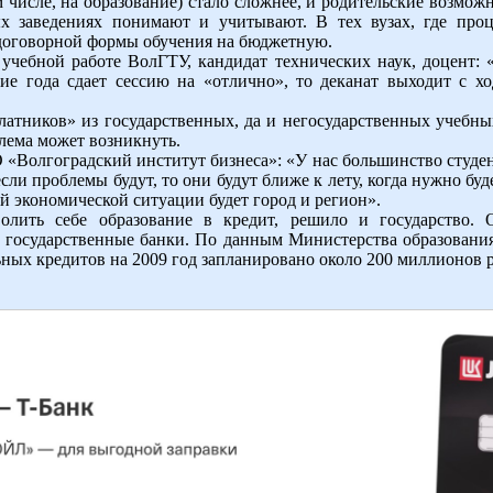
ом числе, на образование) стало сложнее, и родительские возмож
х заведениях понимают и учитывают. В тех вузах, где проц
 договорной формы обучения на бюджетную.
учебной работе ВолГТУ, кандидат технических наук, доцент: 
ие года сдает сессию на «отлично», то деканат выходит с хо
атников» из государственных, да и негосударственных учебны
блема может возникнуть.
Волгоградский институт бизнеса»: «У нас большинство студент
 если проблемы будут, то они будут ближе к лету, когда нужно б
ой экономической ситуации будет город и регион».
олить себе образование в кредит, решило и государство.
в государственные банки. По данным Министерства образовани
ных кредитов на 2009 год запланировано около 200 миллионов р