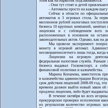
этим как на наркотик подсаживаются.
- Они тут стоят и детей привлекаю
- Автоматы просто на каждом шагу
Сейчас в области по официальны
автоматов и 3 игровых стола. За перв
миллионов рублей налоговых поступлен
бизнеса 10 крупных компаний, занятых 
лицензии и с соблюдением всех нор
расположенных в основном на остано
законодательных актов. Однако, как на д
Мы провели эксперимент: попрос
монету в игровой автомат. Админист
несовершеннолетнего лишь тогда, когда м
Лицензии на игровую деятельн
федеральная налоговая служба. Раньше 
бизнеса выдавал Госкомспорт, а соб
финансовой политики и казначейства.
Марина Копанева, заместитель пр
и казначейства администрации Волгоград
срок действия лицензий 2008-09 год, эт
времени должен выйти новый закон об и
продлена лицензия, либо будет выдаватьс
В течение октября во всех игорны
прокурорские проверки исполнения зако
их результатам количество игровых за