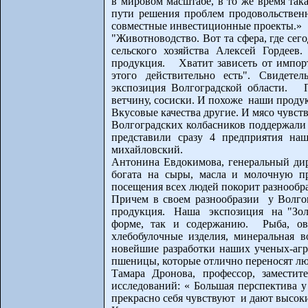
в мировом масштабе, в то же время так
пути решения проблем продовольственн
совместные инвестиционные проекты.»
"Животноводство. Вот та сфера, где се
сельского хозяйства Алексей Гордее
продукция. Хватит зависеть от импорт
этого действительно есть". Свидете
экспозиция Волгоградской области. П
ветчину, сосиски. И похоже наши продук
Вкусовые качества другие. И мясо чувств
Волгоградских колбасников поддержали
представили сразу 4 предприятия наш
михайловский.
Антонина Евдокимова, генеральный д
богата на сыры, масла и молочную п
посещения всех людей покорит разнообр
Причем в своем разнообразии у Волгог
продукция. Наша экспозиция на "Золо
форме, так и содержанию. Рыба, ово
хлебобулочные изделия, минеральная в
новейшие разработки наших ученых-аг
пшеницы, которые отлично переносят л
Тамара Дронова, профессор, замести
исследований: « Большая перспектива 
прекрасно себя чувствуют и дают высок