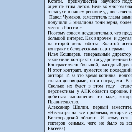
Кстати, преимущества научного подх
оценить этим летом. Ведь во многом б
от засухи в нашем регионе удалось свест
Павел Чумаков, заместитель главы адми
получили 3 миллиона тонн зерна, более
место в России.»
Поэтому совсем неудивительно, что пре
большой интерес. Как впрочем, и друга
на второй день работы "Золотой осе
контракт с белорусскими партнерами.
Илья Кошкарев, генеральный директор
заключили контракт с государственной 
Контракт очень большой, выгодный для 
И этот контракт, думается не последн
октября. И за это время копилка волго
только договорами, но и наградами. В
Сколько их будет в этом году станет
перспективы у АПК области хорошие. И
добиться выполнения тех задач, котор
Правительство.
Александр Шилин, первый заместител
«Несмотря на все проблемы, которые 
Волгоградской области. И этому есть
гектаров озимых, чего не было за вс
Евсеева)