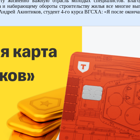
 эту жизненно важную отрасль молодых специалистов. Благ
ла и набирающему обороты строительству жилья все многие вы
 Андрей Акинтиков, студент 4-го курса ВГСХА: «Я после окончан