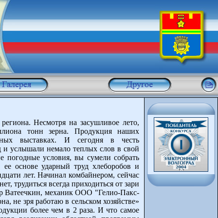
 региона. Несмотря на засушливое лето,
иллиона тонн зерна. Продукция наших
нных выставках. И сегодня в честь
д и услышали немало теплых слов в свой
е погодные условия, вы сумели собрать
 ее основе ударный труд хлеборобов и
дцати лет. Начинал комбайнером, сейчас
ет, трудиться всегда приходиться от зари
ир Ватеечкин, механик ООО "Гелио-Пакс-
а, не зря работаю в сельском хозяйстве»
дукции более чем в 2 раза. И что самое