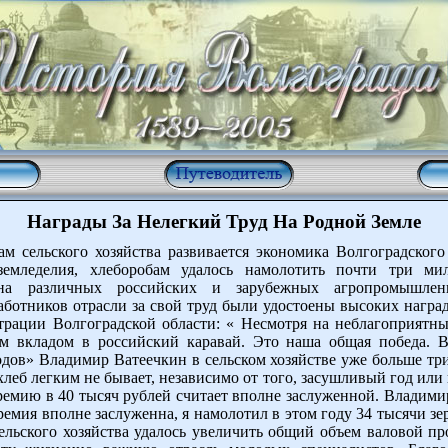
Награды За Нелегкий Труд На Родной Земле
м сельского хозяйства развивается экономика Волгоградского
земледелия, хлеборобам удалось намолотить почти три м
ся на различных российских и зарубежных агропромышле
ботников отрасли за свой труд были удостоены высоких награ
трации Волгоградской области: « Несмотря на неблагоприятны
м вкладом в российский каравай. Это наша общая победа. В
дов» Владимир Ватеечкин в сельском хозяйстве уже больше три
леб легким не бывает, независимо от того, засушливый год или н
ремию в 40 тысяч рублей считает вполне заслуженной. Владим
емия вполне заслуженна, я намолотил в этом году 34 тысячи зерн
ельского хозяйства удалось увеличить общий объем валовой про