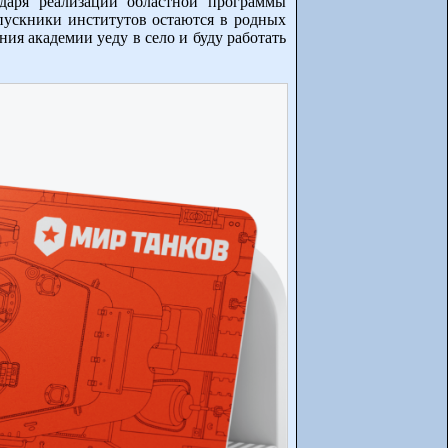
одаря реализации областной программы
пускники институтов остаются в родных
ия академии уеду в село и буду работать