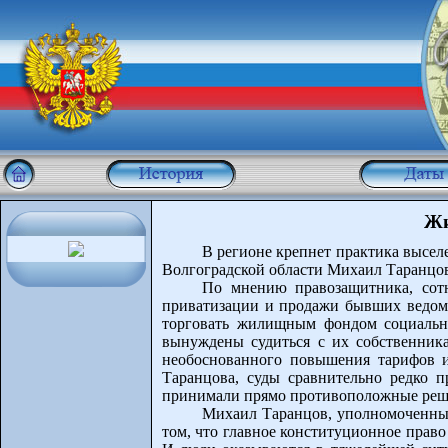
Жи
В регионе крепнет практика высел
Волгоградской области Михаил Таранцо
По мнению правозащитника, сотн
приватизации и продажи бывших ведомс
торговать жилищным фондом социальн
вынуждены судиться с их собственник
необоснованного повышения тарифов и
Таранцова, суды сравнительно редко 
принимали прямо противоположные реше
Михаил Таранцов, уполномоченный 
том, что главное конституционное право