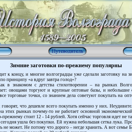
Зимние заготовки по-прежнему популярны
ит к концу, и многие волгоградцы уже сделали заготовку на з
по принципу «а вдруг завтра голод»?
ак в знакомом с детства стихотворении – на рынках Волгог
тает: овощами торгуют и крупные оптовые базы, и небольшие
л все торговые точки, со знанием дела советуют покупать на оп
оворят, что дешевле всего покупать именно у них. Неудивител
на этих рынках почему-то не работает основной экономический
прежнему стоит 12 - 14 рублей. Хотя сейчас торговля идет не так
сегодня ушла без покупки. Ей нужна небольшая сетка лука. Пр
 не может. Не потому что дорого – негде хранить. А вот семье 