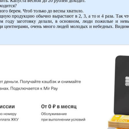
анить. Капуста весной до 20 рублей доходит.
ходится?
ого берем. Чтоб только до весны хватило.
ную продукцию обычно вырастают в 2, 3, а то и 4 раза. Так чт
м году заготовку делали, в основном, люди пожилые и невы
щи центнерами, очень много людей молодых и небедных. Видимо,