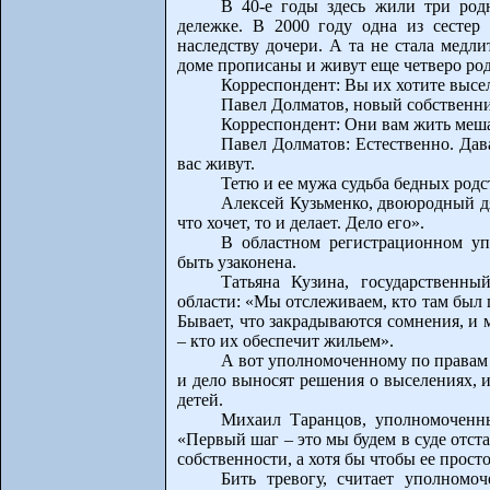
В 40-е годы здесь жили три родн
дележке. В 2000 году одна из сестер 
наследству дочери. А та не стала медли
доме прописаны и живут еще четверо род
Корреспондент: Вы их хотите высе
Павел Долматов, новый собственни
Корреспондент: Они вам жить меш
Павел Долматов: Естественно. Дава
вас живут.
Тетю и ее мужа судьба бедных родс
Алексей Кузьменко, двоюродный д
что хочет, то и делает. Дело его».
В областном регистрационном уп
быть узаконена.
Татьяна Кузина, государственн
области: «Мы отслеживаем, кто там был
Бывает, что закрадываются сомнения, и 
– кто их обеспечит жильем».
А вот уполномоченному по правам 
и дело выносят решения о выселениях, 
детей.
Михаил Таранцов, уполномоченны
«Первый шаг – это мы будем в суде отст
собственности, а хотя бы чтобы ее прост
Бить тревогу, считает уполномо