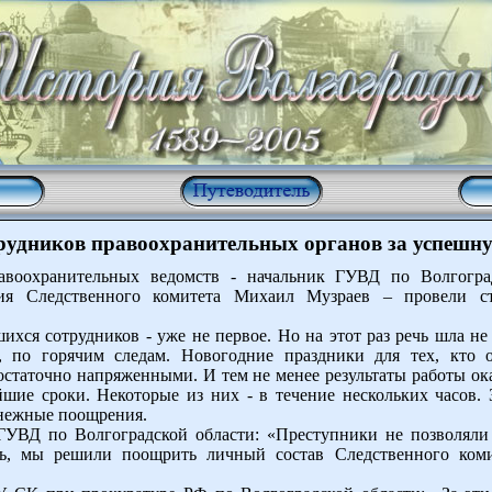
рудников правоохранительных органов за успешн
равоохранительных ведомств - начальник ГУВД по Волгогра
ения Следственного комитета Михаил Музраев – провели с
ся сотрудников - уже не первое. Но на этот раз речь шла не о
, по горячим следам. Новогодние праздники для тех, кто 
статочно напряженными. И тем не менее результаты работы о
шие сроки. Некоторые из них - в течение нескольких часов. 
енежные поощрения.
ГУВД по Волгоградской области: «Преступники не позволяли 
сь, мы решили поощрить личный состав Следственного коми