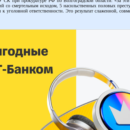
 СК при прокуратуре РФ по Волгоградской области: «За эти
ий со смертельным исходом, 5 насильственных половых прест
к уголовной ответственности. Это результат слаженной, совме