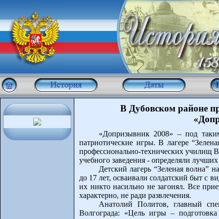
В Дубовском районе п
«Доп
«Допризывник 2008» – под таким
патриотические игры. В лагере “Зелена
профессионально-технических училищ Во
учебного заведения - определяли лучших
Детский лагерь “Зеленая волна” на
до 17 лет, осваивали солдатский быт с 
их никто насильно не загонял. Все при
характерно, не ради развлечения.
Анатолий Политов, главный спе
Волгограда: «Цель игры – подготов