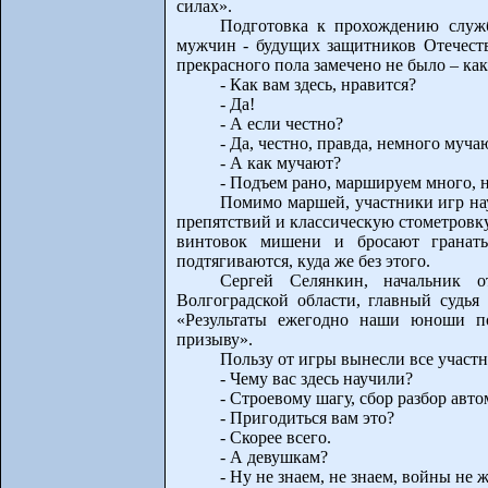
силах».
Подготовка к прохождению служ
мужчин - будущих защитников Отечеств
прекрасного пола замечено не было – как
- Как вам здесь, нравится?
- Да!
- А если честно?
- Да, честно, правда, немного муча
- А как мучают?
- Подъем рано, маршируем много, н
Помимо маршей, участники игр нау
препятствий и классическую стометровк
винтовок мишени и бросают гранаты
подтягиваются, куда же без этого.
Сергей Селянкин, начальник о
Волгоградской области, главный судья
«Результаты ежегодно наши юноши п
призыву».
Пользу от игры вынесли все участни
- Чему вас здесь научили?
- Строевому шагу, сбор разбор авто
- Пригодиться вам это?
- Скорее всего.
- А девушкам?
- Ну не знаем, не знаем, войны не 