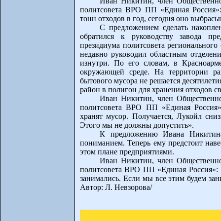
Иван Никитин, член Общественно
политсовета ВРО ПП «Единая Россия»:
тонн отходов в год, сегодня оно выбрасы
С предложением сделать накопл
обратился к руководству завода пре
президиума политсовета регионального
недавно руководил областным отделение
изнутри. По его словам, в Красноарм
окружающей среде. На территории ра
бытового мусора не решается десятилет
район в полигон для хранения отходов св
Иван Никитин, член Общественно
политсовета ВРО ПП «Единая Россия»
хранят мусор. Получается, Лукойл сниз
Этого мы не должны допустить».
К предложению Ивана Никитина
пониманием. Теперь ему предстоит наве
этом плане предприятиями.
Иван Никитин, член Общественно
политсовета ВРО ПП «Единая Россия»: «
занимались. Если мы все этим будем зани
Автор: Л. Невзорова/