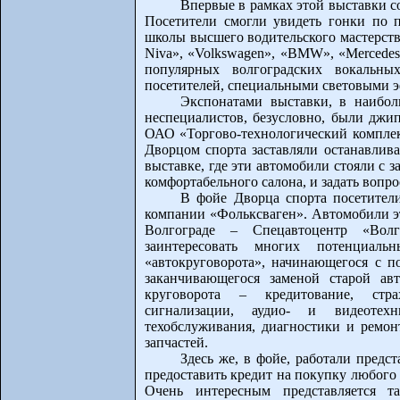
Впервые в рамках этой выставки с
Посетители смогли увидеть гонки по п
школы высшего водительского мастерств
Niva», «Volkswagen», «BMW», «Mercede
популярных волгоградских вокальны
посетителей, специальными световыми 
Экспонатами выставки, в наибо
неспециалистов, безусловно, были джи
ОАО «Торгово-технологический комплек
Дворцом спорта заставляли останавлива
выставке, где эти автомобили стояли с
комфортабельного салона, и задать вопр
В фойе Дворца спорта посетител
компании «Фольксваген». Автомобили э
Волгограде – Спецавтоцентр «Волга
заинтересовать многих потенциал
«автокруговорота», начинающегося с 
заканчивающегося заменой старой ав
круговорота – кредитование, страх
сигнализации, аудио- и видеотехн
техобслуживания, диагностики и ремонт
запчастей.
Здесь же, в фойе, работали предс
предоставить кредит на покупку любого 
Очень интересным представляется т