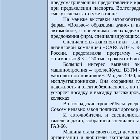
предусматривающий предоставление кре
при предъявлении паспорта. Волгоград
смогут сделать это уже в июне.
На манеже выставки автолюбител
фирмы «Вольво»; образцами аудио- и в
автомобиле; с новейшими сверхнадежн
предложения фирм, специализирующихся
Специалисты-транспортники заи
лизинговой компанией «CARCADE». Ко
России, представляла программу «с
стоимостью $ 3 – 150 тыс, сроком от 6 до
Большой интерес вызвали экс
машиностроения – троллейбусы ВЗТМ –
«абсолютной новинкой». Модель 5920, д
эксплуатационников. Она сохранила 
надежность и электробезопасность, но п
ускоряет посадку и высадку пассажиров,
колясках.
Волгоградские троллейбусы увере
Совсем недавно завод подписал договор 
И автолюбители, и специалисты
тяжелый джип, собранный специалиста
ГАЗ-66.
Машина стала своего рода демонс
организации и любители экстрима проя