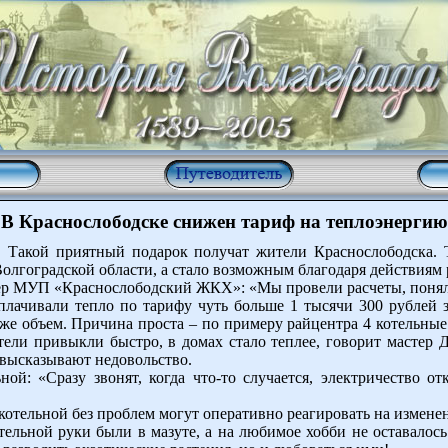
В Краснослободске снижен тариф на теплоэнергию
 Такой приятный подарок получат жители Краснослободска. 
лгоградской области, а стало возможным благодаря действиям
р МУП «Краснослободский ЖКХ»: «Мы провели расчеты, поняли,
плачивали тепло по тарифу чуть больше 1 тысячи 300 рублей з
т же объем. Причина проста – по примеру райцентра 4 котельные
тели привыкли быстро, в домах стало теплее, говорит мастер 
у высказывают недовольство.
ой: «Сразу звонят, когда что-то случается, электричество о
в котельной без проблем могут оперативно реагировать на изме
тельной руки были в мазуте, а на любимое хобби не оставалось