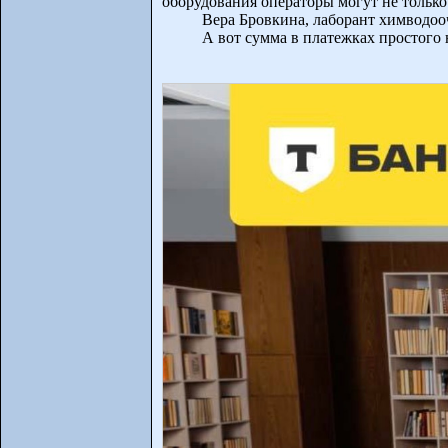
оборудования операторы могут не только
Вера Бровкина, лаборант химводооч
А вот сумма в платежках простого 