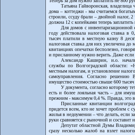
Теперь за дом нужно заплатить не 800 ру
Татьяна Гайворонская, владелица 
дома – коттеджи - мы считаемся богаты
строили, ссуду брали – двойной налог, 2
должна 12 с копейками теперь заплатить
Для домов с инвентаризационной 
году действовала налоговая ставка в 
тысяч платили в местную казну 8 деся
налоговая ставка для них увеличена до 
квитанциях опечатки бесполезно, говорят
и присланному нужно верить. Даже если
Александр Каширин, и.о. начал
службы по Волгоградской области: «
местным налогам, и установление налого
самоуправления. Согласно решению В
имущество стоимостью свыше 600 тысяч р
У документа, согласно которому т
есть и более лояльная часть – для иму
прежним - максимум 0,4 %. Правда, это 
Присланные квитанции волгоград
придется всем, кто не хочет проблем с
жилья в недоумении – что делать, если з
руки сравняется с рыночной и составит н
Депутат областной Думы Владими
сразу несколько жалоб на взлет налого