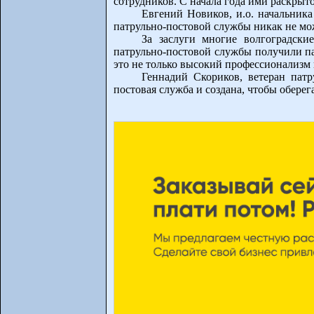
сотрудников. С начала года ими раскры
Евгений Новиков, и.о. начальник
патрульно-постовой службы никак не може
За заслуги многие волгоградск
патрульно-постовой службы получили па
это не только высокий профессионализм 
Геннадий Скориков, ветеран пат
постовая служба и создана, чтобы оберег