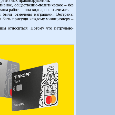
стративных правонарушений.
тивное, общественно-политическое – без
аша работа – она видна, она значима».
я были отмечены наградами. Ветераны
жны быть присущи каждому милиционеру –
им относиться. Потому что патрульно-