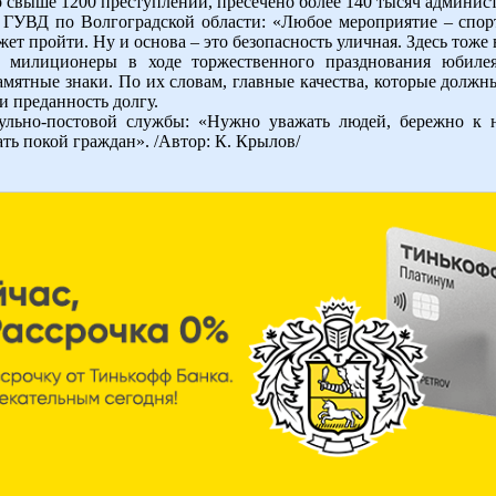
то свыше 1200 преступлений, пресечено более 140 тысяч админи
а ГУВД по Волгоградской области: «Любое мероприятие – спор
т пройти. Ну и основа – это безопасность уличная. Здесь тоже в
ие милиционеры в ходе торжественного празднования юбиле
мятные знаки. По их словам, главные качества, которые дол
и преданность долгу.
рульно-постовой службы: «Нужно уважать людей, бережно к н
ать покой граждан». /Автор: К. Крылов/