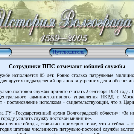
Сотрудники ППС отмечают юбилей службы
лужбе исполняется 85 лет. Ровно столько патрульные милици
 для других подразделений органов внутренних дел и обеспечив
ьно-постовой службы принято считать 2 сентября 1923 года. Т
Центрального административного управления НКВД г. Моск
т - постановление исполкома - свидетельствующий, что в Ца
ла ГУ «Государственный архив Волгоградской области»: «За и
о городу усилить службу постовой милиции».
м ночные обходы, ставились примерно те же, что и сейчас – 
годня штатная численность патрульно-постовой службы волго