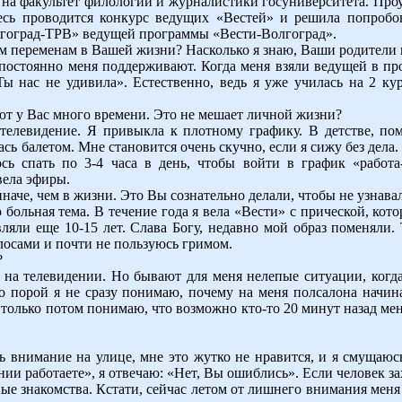
а на факультет филологии и журналистики госуниверситета. Про
здесь проводится конкурс ведущих «Вестей» и решила попробо
олгоград-ТРВ» ведущей программы «Вести-Волгоград».
аким переменам в Вашей жизни? Насколько я знаю, Ваши родите
постоянно меня поддерживают. Когда меня взяли ведущей в пр
Ты нас не удивила». Естественно, ведь я уже училась на 2 к
ают у Вас много времени. Это не мешает личной жизни?
 телевидение. Я привыкла к плотному графику. В детстве, по
ь балетом. Мне становится очень скучно, если я сижу без дела. 
сь спать по 3-4 часа в день, чтобы войти в график «работа-
вела эфиры.
иначе, чем в жизни. Это Вы сознательно делали, чтобы не узнава
о больная тема. В течение года я вела «Вести» с прической, кот
яли еще 10-15 лет. Слава Богу, недавно мой образ поменяли. 
осами и почти не пользуюсь гримом.
?
ю на телевидении. Но бывают для меня нелепые ситуации, когда
о порой я не сразу понимаю, почему на меня полсалона начина
И только потом понимаю, что возможно кто-то 20 минут назад мен
ь внимание на улице, мне это жутко не нравится, и я смущаюсь
ии работаете», я отвечаю: «Нет, Вы ошиблись». Если человек за
чные знакомства. Кстати, сейчас летом от лишнего внимания ме