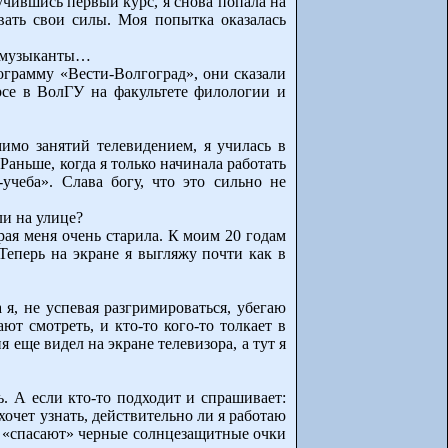
учившись первый курс, я снова попала на
вать свои силы. Моя попытка оказалась
ли музыканты…
ограмму «Вести-Волгоград», они сказали
урсе в ВолГУ на факультете филологии и
мимо занятий телевидением, я училась в
Раньше, когда я только начинала работать
учеба». Слава богу, что это сильно не
ли на улице?
орая меня очень старила. К моим 20 годам
Теперь на экране я выгляжу почти как в
 я, не успевая разгримироваться, убегаю
ют смотреть, и кто-то кого-то толкает в
я еще видел на экране телевизора, а тут я
. А если кто-то подходит и спрашивает:
хочет узнать, действительно ли я работаю
ня «спасают» черные солнцезащитные очки