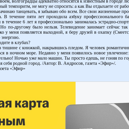
своем, волгоградцы адекватно относятся к известным в городе л
й темпоритм, не могу не спросить: а как Вы отдыхаете от раб
начинаю танцевать, я забываю обо всем. Все свои жизненные про
. В течение пяти лет проходила азбуку профессионального б
м в течение 6 лет я профессионально занималась эстрадно-спор
 Но по-другому было нельзя. Телевидение занимает сейчас так
ько у меня появляется выходной, я беру друзей в охапку (Смеетс
 энергию.
одите в клубах?
в тишине с книжкой, накрывшись пледом. Я человек романтичн
я в ночном море. Недавно у меня появилось новое увлечение:
тельно! Ночью уже мало машин. Ты просто едешь, не гоняя по го
 себя родной город. /Автор: В. Андросов, газета «Эфир»/.
азета «Эфир»