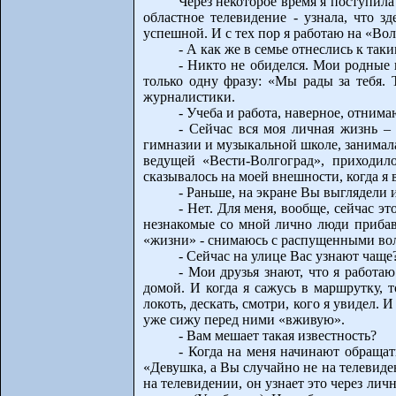
Через некоторое время я поступил
областное телевидение - узнала, что 
успешной. И с тех пор я работаю на «В
- А как же в семье отнеслись к т
- Никто не обиделся. Мои родные 
только одну фразу: «Мы рады за тебя. 
журналистики.
- Учеба и работа, наверное, отним
- Сейчас вся моя личная жизнь –
гимназии и музыкальной школе, занималас
ведущей «Вести-Волгоград», приходило
сказывалось на моей внешности, когда я 
- Раньше, на экране Вы выглядели 
- Нет. Для меня, вообще, сейчас эт
незнакомые со мной лично люди прибавл
«жизни» - снимаюсь с распущенными вол
- Сейчас на улице Вас узнают чаще
- Мои друзья знают, что я работа
домой. И когда я сажусь в маршрутку, т
локоть, дескать, смотри, кого я увидел. 
уже сижу перед ними «вживую».
- Вам мешает такая известность?
- Когда на меня начинают обращат
«Девушка, а Вы случайно не на телевиден
на телевидении, он узнает это через ли