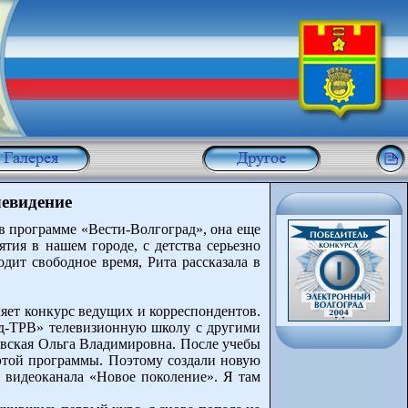
левидение
 в программе «Вести-Волгоград», она еще
тия в нашем городе, с детства серьезно
одит свободное время, Рита рассказала в
вляет конкурс ведущих и корреспондентов.
рад-ТРВ» телевизионную школу с другими
овская Ольга Владимировна. После учебы
я этой программы. Поэтому создали новую
 видеоканала «Новое поколение». Я там