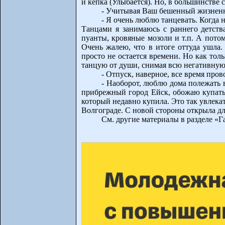
и кепка (Улыбается). Но, в большинстве 
- Учитывая Ваш бешенный жизненны
- Я очень люблю танцевать. Когда 
Танцами я занимаюсь с раннего детства
пуанты, кровяные мозоли и т.п. А пото
Очень жалею, что в итоге оттуда ушла.
просто не остается времени. Но как тол
танцую от души, снимая всю негативную
- Отпуск, наверное, все время пров
- Наоборот, люблю дома полежать 
прибрежный город Ейск, обожаю купатьс
который недавно купила. Это так увлека
Волгограде. С новой стороны открыла для
См. другие материалы в разделе «Г