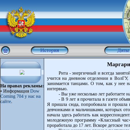
Маргарит
Рита - энергичный и всегда занят
учится на дневном отделении в ВолГУ, 
занимается танцами. О том, как у нее н
На правах рекламы:
интервью.
•
Информация
Dow
- Вы уже несколько лет работаете н
Corning 704 у нас на
- В 9 лет я прочитала в газете объ
сайте
.
Я пришла сюда, попробовала и прошла к
девчонками и мальчишками, которых ото
начала здесь работать как корреспонден
молодежную программу «Классный час» 
проработала до 17 лет. Вскоре детское те