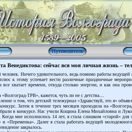
а Венедиктова: сейчас вся моя личная жизнь – те
ой человек. Ничего удивительного, ведь помимо работы ведущей
плюс к этому успевает вести различные праздничные мероприя
а все хватает времени, откуда столько энергии, и как она пров
а «Волгоград-ТРВ», кажется, чуть ли не с детства…
явление о том, что детский тележурнал «Здравствуй, это я» объя
онкурс. Затем в течение трех месяцев проходила на «Волгог
брали в конкурсе. Нас учили Кощина Елена Михайловна и Лук
т. Когда мне исполнилось 14 лет, я стала слишком «старой» дл
и «Переменка». Далее я стала работать ведущей молодежного
левидение закрылось.