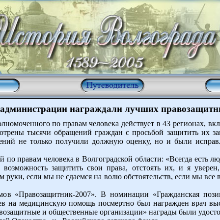
 администрации награждали лучших правозащитн
лномоченного по правам человека действует в 43 регионах, вкл
мотрены тысячи обращений граждан с просьбой защитить их за
ний не только получили должную оценку, но и были испра
по правам человека в Волгоградской области: «Всегда есть люд
 возможность защитить свои права, отстоять их, и я увере
м руки, если мы не сдаемся на волю обстоятельств, если мы все 
омов «Правозащитник-2007». В номинации «Гражданская поз
цев на медицинскую помощь посмертно был награжден врач в
возащитные и общественные организации» награды были удосто