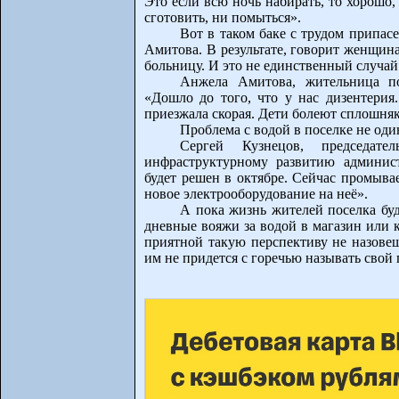
Это если всю ночь набирать, то хорошо, 
сготовить, ни помыться».
Вот в таком баке с трудом припас
Амитова. В результате, говорит женщин
больницу. И это не единственный случай 
Анжела Амитова, жительница по
«Дошло до того, что у нас дизентерия
приезжала скорая. Дети болеют сплошняко
Проблема с водой в поселке не один
Сергей Кузнецов, председат
инфраструктурному развитию админист
будет решен в октябре. Сейчас промыва
новое электрооборудование на неё».
А пока жизнь жителей поселка бу
дневные вояжи за водой в магазин или 
приятной такую перспективу не назовеш
им не придется с горечью называть свой 