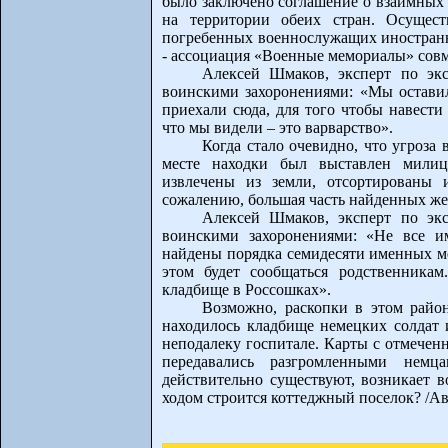
было заключено соглашение о взаимных 
на территории обеих стран. Осущест
погребенных военнослужащих иностранны
- ассоциация «Военные мемориалы» сов
Алексей Шмаков, эксперт по эк
воинскими захоронениями: «Мы оставил
приехали сюда, для того чтобы навести 
что мы видели – это варварство».
Когда стало очевидно, что угроза 
месте находки был выставлен милиц
извлечены из земли, отсортированы
сожалению, большая часть найденных жет
Алексей Шмаков, эксперт по эк
воинскими захоронениями: «Не все и
найдены порядка семидесяти именных ме
этом будет сообщаться родственника
кладбище в Россошках».
Возможно, раскопки в этом район
находилось кладбище немецких солдат 
неподалеку госпитале. Карты с отмечен
передавались разгромленными немц
действительно существуют, возникает 
ходом строится коттеджный поселок? /Ав