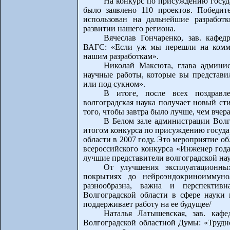
На конкурс по присуждению госуд
было заявлено 110 проектов. Победит
использован на дальнейшие разработ
развитии нашего региона.
Вячеслав Гончаренко, зав. кафе
ВАГС: «Если уж мы перешли на коммер
нашим разработкам».
Николай Максюта, глава админис
научные работы, которые вы представи
или под сукном».
В итоге, после всех поздравле
волгоградская наука получает новый сти
того, чтобы завтра было лучше, чем вчера
В Белом зале администрации Волг
итогом конкурса по присуждению госуда
области в 2007 году. Это мероприятие о
всероссийского конкурса «Инженер года
лучшие представители волгоградской на
От улучшения эксплуатационны
покрытиях до нейроэндокриноиммунол
разнообразна, важна и перспектив
Волгоградской области в сфере науки 
поддерживает работу на ее будущее/
Наталья Латышевская, зав. каф
Волгоградской областной Думы: «Трудно