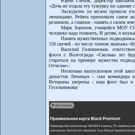
Юрий Глебов, директор школьног
«Дочь не отдала эту тужурку ни одному 
Экскурсию по музею провели уча
лячинцами. Ребята принимали самое ак
реликвии, а главное - память о своем зе
Марк Зоринов, учащийся МОУ СО
человеке надо помнить. И детям, и внука
Память мужественных подводниках
118 свечей - по числу членов экипажа «К
Василий Голишников, ответствен
флота г. Волгограда: «Сколько лет бу
стараться на примере мужества подво
Отчизне».
Несколько выпускников этой школ
династия Лячиных – сын командира ат
Ветераны уверены - наш флот был и б
Гусельникова/