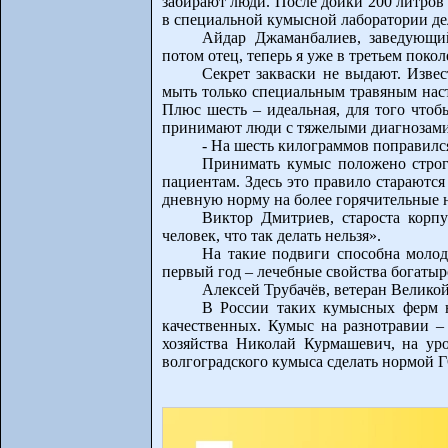
забирают люди. После дойки 200 литров 
в специальной кумысной лаборатории де
Айдар Джаманбалиев, заведующий
потом отец, теперь я уже в третьем поко
Секрет закваски не выдают. Изве
мыть только специальным травяным наст
Плюс шесть – идеальная, для того чтоб
принимают люди с тяжелыми диагнозами 
- На шесть килограммов поправился
Принимать кумыс положено строго
пациентам. Здесь это правило стараются
дневную норму на более горячительные 
Виктор Дмитриев, староста корпу
человек, что так делать нельзя».
На такие подвиги способна молод
первый год – лечебные свойства богатыр
Алексей Трубачёв, ветеран Великой
В России таких кумысных ферм н
качественных. Кумыс на разнотравии –
хозяйства Николай Курмашевич, на ур
волгоградского кумыса сделать нормой ГО