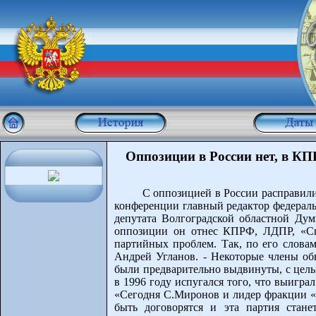
Оппозиции в России нет, в К
С оппозицией в России расправилис
конференции главный редактор федераль
депутата Волгоградской областной Ду
оппозиции он отнес КПРФ, ЛДПР, «Спр
партийных проблем. Так, по его слова
Андрей Угланов. - Некоторые члены об
были предварительно выдвинуты, с цель
в 1996 году испугался того, что выигра
«Сегодня С.Миронов и лидер фракции «С
быть договорятся и эта партия стане