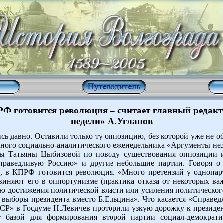
ПРФ готовится революция – считает главный редак
недели» А.Угланов
ь давно. Оставили только ту оппозицию, без которой уже не об
ного социально-аналитического еженедельника «Аргументы нед
мы Татьяны Цыбизовой по поводу существования оппозиции и
аведливую Россию» и другие небольшие партии. Говоря о п
м, в КПРФ готовится революция. «Много претензий у однопар
виняют его в оппортунизме (практика отказа от некоторых в
ю достижения политической власти или усиления политического 
л выборы президента вместо Б.Ельцина». Что касается «Справед
Р» в Госдуме Н.Левичев проторили узкую дорожку к президент
т базой для формирования второй партии социал-демократи