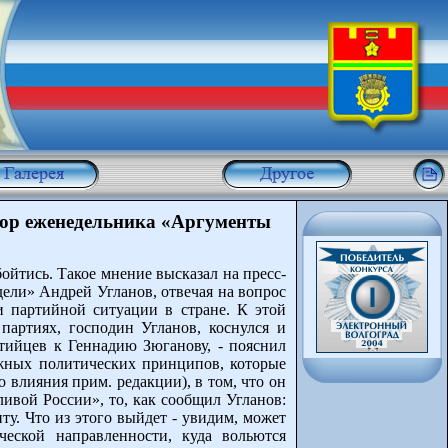
тор еженедельника «Аргументы
ойтись. Такое мнение высказал на пресс-
ели» Андрей Угланов, отвечая на вопрос
 партийной ситуации в стране. К этой
артиях, господин Угланов, коснулся и
тийцев к Геннадию Зюганову, - пояснил
ажных политических принципов, которые
влияния прим. редакции), в том, что он
ливой России», то, как сообщил Угланов:
у. Что из этого выйдет - увидим, может
ческой направленности, куда вольются