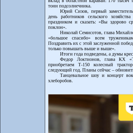
вклад в областной каравай: 170 тысяч 
тонн подсолнечника.
Юрий Сизов, первый заместитель
день работников сельского хозяйств
праздником и сказать: «Вы здорово с
поклон».
Николай Семисотов, глава Михайло
«большое спасибо» всем труженика
Поздравить их с этой заслуженной победо
только повышать выше и выше».
Итоги года подведены, а думы крес
Федор Локтионов, глава КХ «
приобретаем Т-150 колесный трактор
следующий год. Планы сейчас – обновить
Танцевальное шоу и концерт вок
хлеборобов.