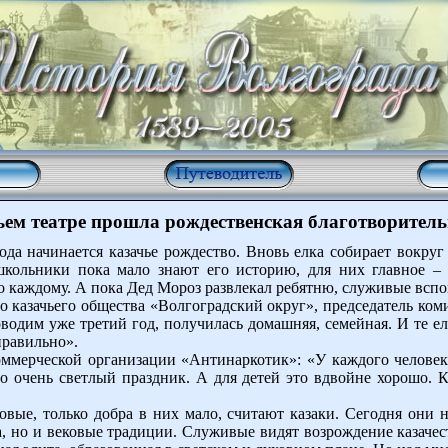
ьем театре прошла рождественская благотворитель
ода начинается казачье рождество. Вновь елка собирает вокруг
школьники пока мало знают его историю, для них главное – п
о каждому. А пока Дед Мороз развлекал ребятню, служивые вспо
о казачьего общества «Волгоградский округ», председатель ком
оводим уже третий год, получилась домашняя, семейная. И те 
правильно».
оммерческой организации «Антинаркотик»: «У каждого человек
то очень светлый праздник. А для детей это вдвойне хорошо. 
вые, только добра в них мало, считают казаки. Сегодня они 
ача, но и вековые традиции. Служивые видят возрождение казачес