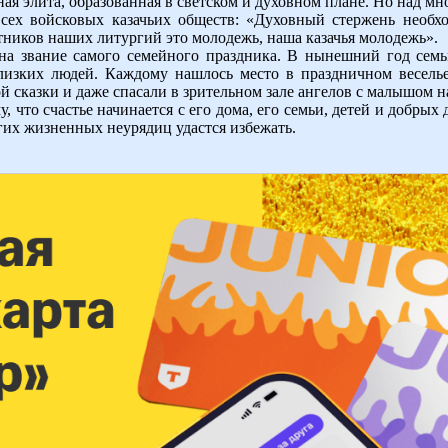
нная элита, образованная в светском и духовном плане. Но над м
всех войсковых казачьих обществ: «Духовный стержень необ
ников наших литургий это молодежь, наша казачья молодежь».
на звание самого семейного праздника. В нынешний год семьи
лизких людей. Каждому нашлось место в праздничном веселье
сказки и даже спасали в зрительном зале ангелов с малышом на
, что счастье начинается с его дома, его семьи, детей и добрых
огих жизненных неурядиц удастся избежать.