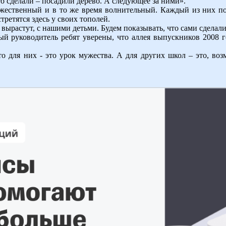
то сделали – посадили дерево. А следующее за ними».
жественный и в то же время волнительный. Каждый из них пос
стретятся здесь у своих тополей.
и вырастут, с нашими детьми. Будем показывать, что сами сделал
 руководитель ребят уверены, что аллея выпускников 2008 го
о для них - это урок мужества. А для других школ – это, воз