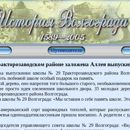
ракторозаводском районе заложена Аллея выпускн
нка выпускники школы № 29 Тракторозаводского района Волго
ть любимой школе особый подарок на память.
бой дерево, оно напротив того большого старого, необыкновенно
не просто идея озеленения школьного двора. 35 молодых дере
орозаводского района Волгограда.
са школы № 29 Волгограда: «Мы оставим о себе память школе. Э
мериканский сорт шаровидных тополей, которые распускаютс
евья одиннадцатиклассникам пришла внезапно. А родители с у
едседателя управляющего совета школы № 29 Волгограда: «Вед