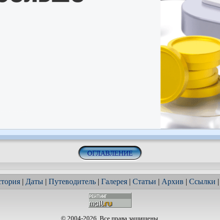
тория
|
Даты
|
Путеводитель
|
Галерея
|
Статьи
|
Архив
|
Ссылки
© 2004-2026. Все права защищены.