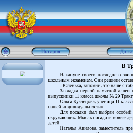
В Т
Накануне своего последнего зво
школьным экзаменам. Они решили остави
- Юленька, запомни, это наше с то
Закладка первой памятной аллеи 
выпускники 11 класса школы № 29 Тракт
Ольга Кузнецова, ученица 11 клас
нашей индивидуальности».
Для посадки был выбран особый а
окружающих. Мысль посадить новые дер
детей.
Наталья Авилова, заместитель пр