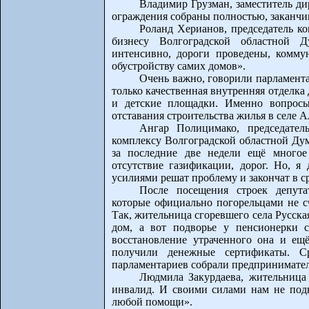
Владимир Грузман, заместитель д
ограждения собраны полностью, заканчи
Роланд Херианов, председатель к
бизнесу Волгоградской областной 
интенсивно, дороги проведены, комму
обустройству самих домов».
Очень важно, говорили парламент
только качественная внутренняя отделка
и детские площадки. Именно вопросы
отставания строительства жилья в селе 
Ангар Полицимако, председател
комплексу Волгоградской областной Дум
за последние две недели ещё многое
отсутствие газификации, дорог. Но, 
усилиями решат проблему и закончат в с
После посещения строек депута
которые официально погорельцами не сч
Так, жительница сгоревшего села Русска
дом, а вот подворье у пенсионерки с
восстановление утраченного она и ещё
получили денежные сертификаты. 
парламентариев собрали предпринимател
Людмила Закурдаева, жительница 
инвалид. И своими силами нам не подн
любой помощи».