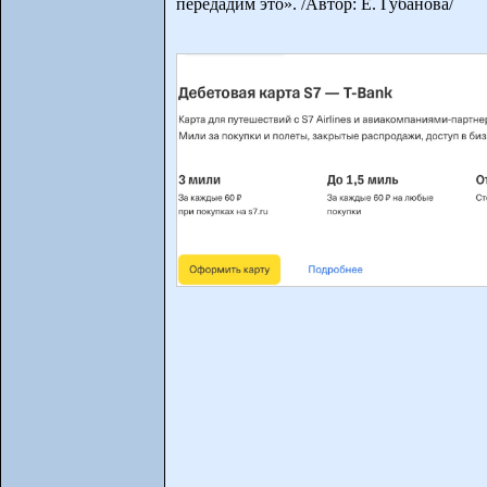
передадим это». /Автор: Е. Губанова/