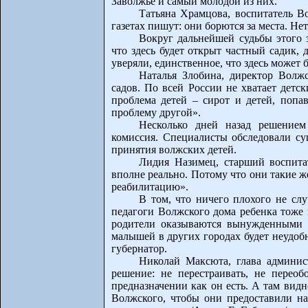
Заволжье и самый молодой из них.
Татьяна Храмцова, воспитатель В
газетах пишут: они борются за места. Нет
Вокруг дальнейшей судьбы этого 
что здесь будет открыт частный садик, 
уверяли, единственное, что здесь может
Наталья Злобина, директор Волжс
садов. По всей России не хватает детс
проблема детей – сирот и детей, попа
проблему другой».
Несколько дней назад решением
комиссия. Специалисты обследовали су
принятия волжских детей.
Лидия Назимец, старший воспитат
вполне реально. Потому что они такие же
реабилитацию».
В том, что ничего плохого не слу
педагоги Волжского дома ребенка тоже 
родители оказываются вынужденными н
малышей в других городах будет неудоб
губернатор.
Николай Максюта, глава админис
решение: не перестраивать, не переоб
предназначении как он есть. А там видн
Волжского, чтобы они предоставили на