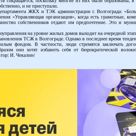
тв сокращается, поскольку многие из них были образованы, в
обственно, и не приступали.
департамента ЖКХ и ТЭК администрации г. Волгограда: «Боль
ления «Управляющая организация», когда есть грамотные, ком
инство собственников отдают им предпочтение. Это и мун
оуправления на уровне жилых домов выходит на очередной этап. 
тановления ТСЖ в Волгограде. Однако в последнее время тенден
илым фондом. В частности, люди стремятся заключать до
разом они хотят избавить себя от бюрократической волок
ор: И. Чекалин/