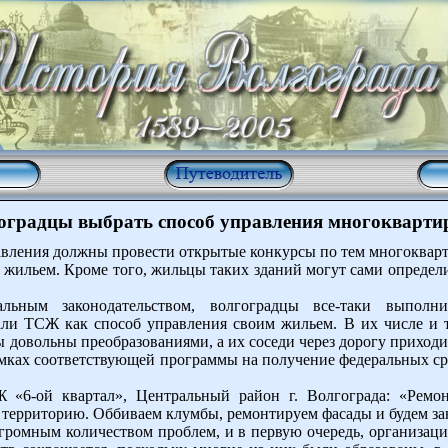
гоградцы выбрать способ управления многокварт
авления должны провести открытые конкурсы по тем многокварт
жильем. Кроме того, жильцы таких зданий могут сами определит
альным законодательством, волгоградцы все-таки выпо
ли ТСЖ как способ управления своим жильем. В их числе и те
 довольны преобразованиями, а их соседи через дорогу приход
рамках соответствующей программы на получение федеральных с
Ж «6-ой квартал», Центральный район г. Волгограда: «Ремон
 территорию. Оббиваем клумбы, ремонтируем фасады и будем з
ромным количеством проблем, и в первую очередь, организацио