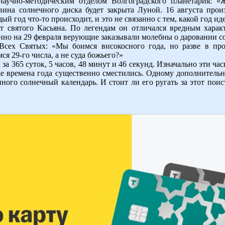
научно-методическим отделом Волгоградского планетария: «
ина солнечного диска будет закрыта Луной. 16 августа прои
й год что-то происходит, и это не связанно с тем, какой год ид
 святого Касьяна. По легендам он отличался вредным харак
нно на 29 февраля верующие заказывали молебны о даровании с
Всех Святых: «Мы боимся високосного года, но разве в пр
я 29-го числа, а не суда божьего?»
 за 365 суток, 5 часов, 48 минут и 46 секунд. Изначально эти ч
же времена года существенно сместились. Одному дополнитель
ого солнечный календарь. И стоит ли его ругать за этот поис