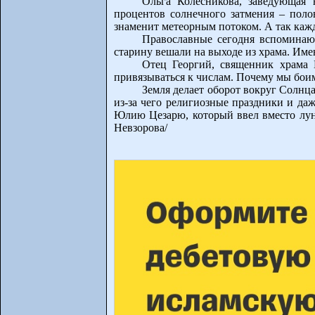
Ольга Колесникова, заведующая 
процентов солнечного затмения – полов
знаменит метеорным потоком. А так кажды
Православные сегодня вспоминают
старину вешали на выходе из храма. Име
Отец Георгий, священник храма 
привязываться к числам. Почему мы боимс
Земля делает оборот вокруг Солнца
из-за чего религиозные праздники и да
Юлию Цезарю, который ввел вместо лунн
Невзорова/