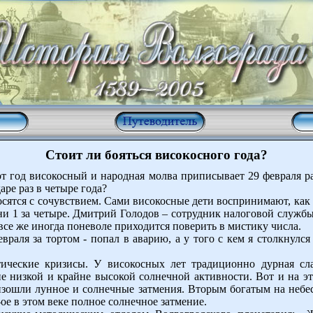
Стоит ли бояться високосного года?
т год високосный и народная молва приписывает 29 февраля р
аре раз в четыре года?
носятся с сочувствием. Сами високосные дети воспринимают, как 
 1 за четыре. Дмитрий Голодов – сотрудник налоговой службы 
о все же иногда поневоле приходится поверить в мистику числа.
раля за тортом - попал в аварию, а у того с кем я столкнулся
тические кризисы. У високосных лет традиционно дурная с
не низкой и крайне высокой солнечной активности. Вот и на эт
зошли лунное и солнечные затмения. Вторым богатым на небесн
ое в этом веке полное солнечное затмение.