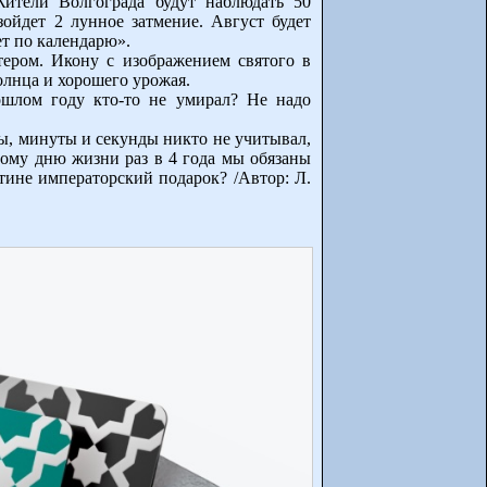
Жители Волгограда будут наблюдать 50
зойдет 2 лунное затмение. Август будет
ет по календарю».
тером. Икону с изображением святого в
олнца и хорошего урожая.
ошлом году кто-то не умирал? Не надо
асы, минуты и секунды никто не учитывал,
ному дню жизни раз в 4 года мы обязаны
тине императорский подарок? /Автор: Л.