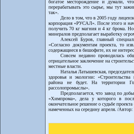
богатое месторождение и думали, что
перерабатывать это сырье, мы тут зажи
так».
Дело в том, что в 2005 году лицен
корпорация «РУСАЛ». После этого и на
получить 70 кг магния и 4 кг брома. Но
минералов предполагает выработку огро
Алексей Буров, главный специал
«Согласно документам проекта, то изв
содержащиеся в бишофите, их не интере
Совсем недавно проводилась обще
отрицательное заключение на строитель
местные власти.
Наталья Латышевская, председател
здоровья и экологии: «Строительства
района не будет. На территории Го
рассолопромыслы».
Предполагается, что завод по доб
«Химпрома», дела у которого в посл
окончательное решение о судьбе проекта
намеченных на середину апреля. /Автор: